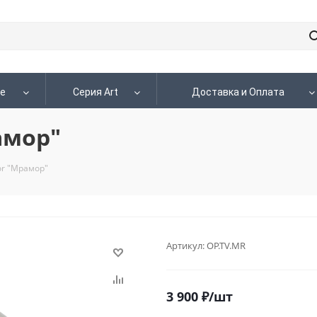
le
Серия Art
Доставка и Оплата
амор"
or "Мрамор"
Артикул:
OP.TV.MR
3 900
₽
/шт