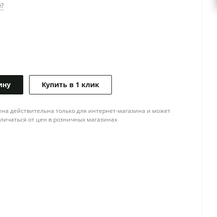
е?
ину
Купить в 1 клик
ена действительна только для интернет-магазина и может
тличаться от цен в розничных магазинах