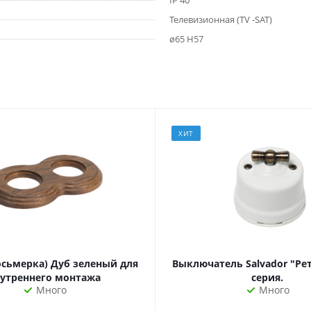
IP 40
Телевизионная (TV -SAT)
ø65 Н57
ХИТ
осьмерка) Дуб зеленый для
Выключатель Salvador "Ре
утреннего монтажа
серия.
Много
Много