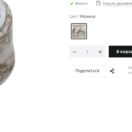
Много
Нашли дешевл
Цвет:
Мрамор
В корз
Ц
Поделиться
о