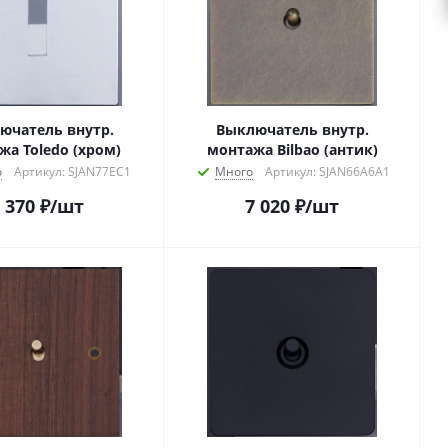
ючатель внутр.
Выключатель внутр.
жа Toledo (хром)
монтажа Bilbao (антик)
о
Артикул: SJAN77EC1
Много
Артикул: SJAN66A6A1
 370
₽
/шт
7 020
₽
/шт