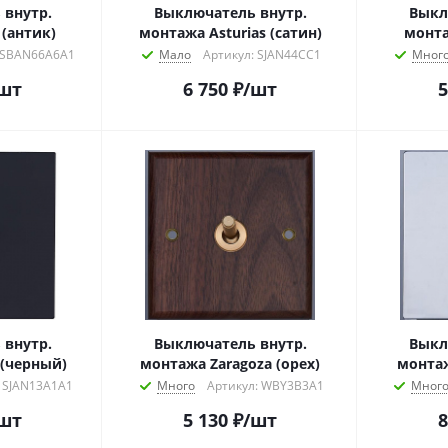
 внутр.
Выключатель внутр.
Выкл
(антик)
монтажа Asturias (сатин)
монта
 SBAN66A6A1
Мало
Артикул: SJAN44CC1
Мног
шт
6 750
₽
/шт
5
 внутр.
Выключатель внутр.
Выкл
 (черный)
монтажа Zaragoza (орех)
монтаж
: SJAN13A1A1
Много
Артикул: WBY3B3A1
Мног
шт
5 130
₽
/шт
8