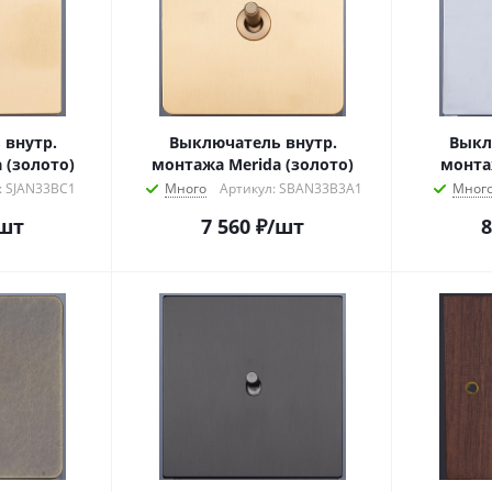
 внутр.
Выключатель внутр.
Выкл
a (золото)
монтажа Merida (золото)
монта
: SJAN33BC1
Много
Артикул: SBAN33B3A1
Мног
шт
7 560
₽
/шт
8