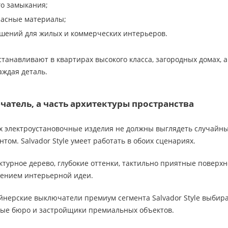
го замыкания;
пасные материалы;
шений для жилых и коммерческих интерьеров.
танавливают в квартирах высокого класса, загородных домах, а
аждая деталь.
чатель, а часть архитектуры пространства
х электроустановочные изделия не должны выглядеть случайн
том. Salvador Style умеет работать в обоих сценариях.
турное дерево, глубокие оттенки, тактильно приятные поверх
жением интерьерной идеи.
нерские выключатели премиум сегмента Salvador Style выбира
ные бюро и застройщики премиальных объектов.