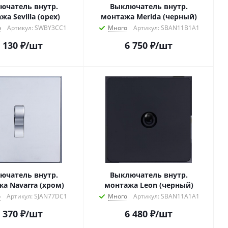
ючатель внутр.
Выключатель внутр.
жа Sevilla (орех)
монтажа Merida (черный)
о
Артикул: SWBY3CC1
Много
Артикул: SBAN11B1A1
 130
₽
/шт
6 750
₽
/шт
ючатель внутр.
Выключатель внутр.
а Navarra (хром)
монтажа Leon (черный)
о
Артикул: SJAN77DC1
Много
Артикул: SBAN11A1A1
 370
₽
/шт
6 480
₽
/шт