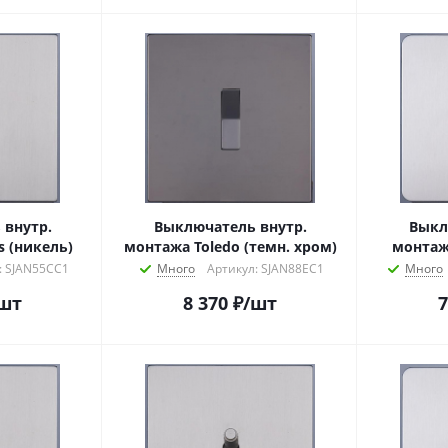
 внутр.
Выключатель внутр.
Выкл
s (никель)
монтажа Toledo (темн. хром)
монтаж
: SJAN55CC1
Много
Артикул: SJAN88EC1
Много
шт
8 370
₽
/шт
7