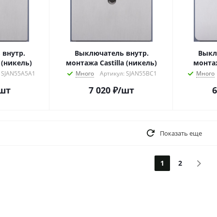
 внутр.
Выключатель внутр.
Выкл
 (никель)
монтажа Castilla (никель)
монта
: SJAN55A5A1
Много
Артикул: SJAN55ВС1
Много
шт
7 020
₽
/шт
6
Показать еще
1
2