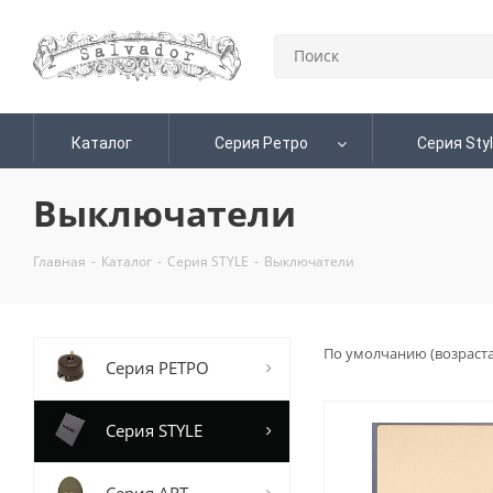
Каталог
Серия Ретро
Серия Sty
Выключатели
Главная
-
Каталог
-
Серия STYLE
-
Выключатели
По умолчанию (возраст
Серия РЕТРО
Серия STYLE