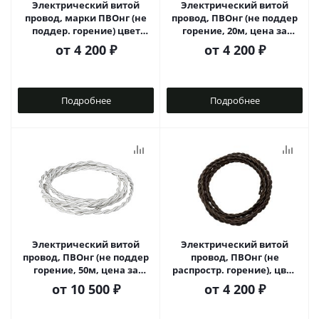
Электрический витой
Электрический витой
провод, марки ПВОнг (не
провод, ПВОнг (не поддер
поддер. горение) цвет
горение, 20м, цена за
Карамель
метр), цвет Молоко
от
4 200 ₽
от
4 200 ₽
Подробнее
Подробнее
Электрический витой
Электрический витой
провод, ПВОнг (не поддер
провод, ПВОнг (не
горение, 50м, цена за
распростр. горение), цвет
метр), цвет Молоко
Шоколад
от
10 500 ₽
от
4 200 ₽