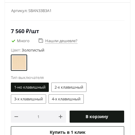
Артикул:
SBAN33B3A1
7 560
₽
/шт
Много
Нашли дешевле?
Цвет:
Золотистый
Тип выключателя
1-но клавишный
2-х клавишный
3-х клавишный
4-х клавишный
В корзину
Купить в 1 клик