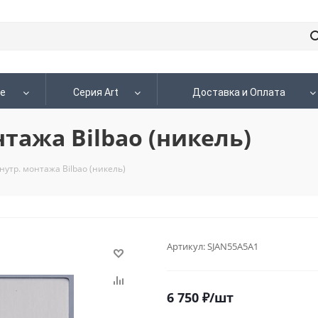
le
Серия Art
Доставка и Оплата
тажа Bilbao (никель)
утр. монтажа Bilbao (никель)
Артикул:
SJAN55A5A1
6 750
₽
/шт