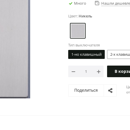
Много
Нашли дешевл
Цвет:
Никель
Тип выключателя
1-но клавишный
2-х клави
В корз
Ц
Поделиться
о