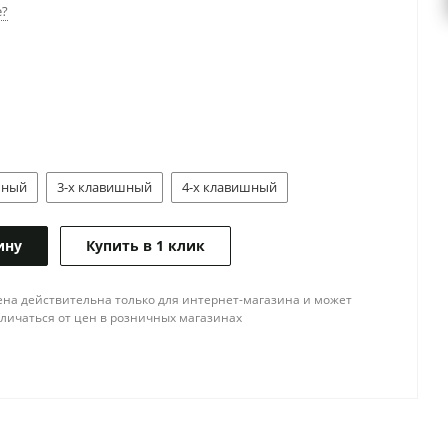
е?
шный
3-х клавишный
4-х клавишный
ину
Купить в 1 клик
ена действительна только для интернет-магазина и может
тличаться от цен в розничных магазинах