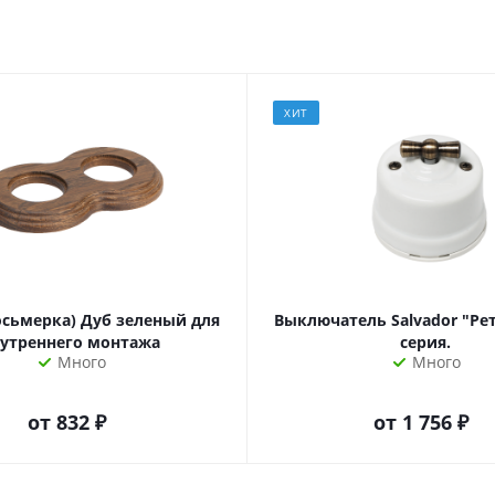
ХИТ
осьмерка) Дуб зеленый для
Выключатель Salvador "Ре
утреннего монтажа
серия.
Много
Много
от
832 ₽
от
1 756 ₽