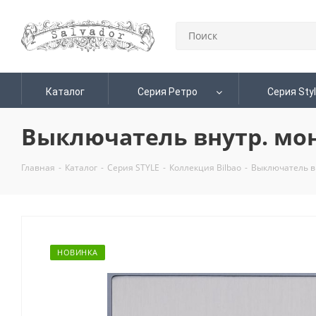
Каталог
Серия Ретро
Серия Sty
Выключатель внутр. мон
Главная
-
Каталог
-
Серия STYLE
-
Коллекция Bilbao
-
Выключатель вн
НОВИНКА