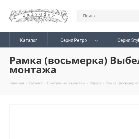
Каталог
Серия Ретро
Серия Sty
Рамка (восьмерка) Выбе
монтажа
Главная
-
Каталог
-
Внутренний монтаж
-
Рамки
-
Рамка (восьмерка