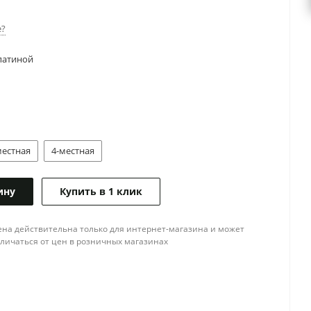
е?
патиной
местная
4-местная
ину
Купить в 1 клик
ена действительна только для интернет-магазина и может
тличаться от цен в розничных магазинах