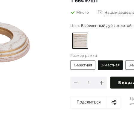
1 664
₽
/шт
Много
Нашли дешевл
Цвет:
Выбеленный дуб с золотой 
Размер рамки
1-местная
2-местная
3-
В корз
Ц
Поделиться
о