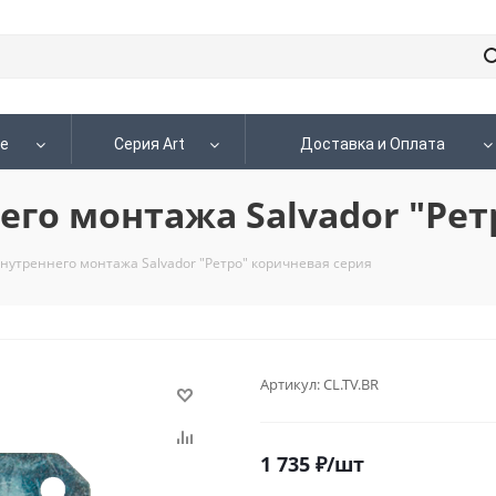
le
Серия Art
Доставка и Оплата
его монтажа Salvador "Ре
внутреннего монтажа Salvador "Ретро" коричневая серия
Артикул:
CL.TV.BR
1 735
₽
/шт