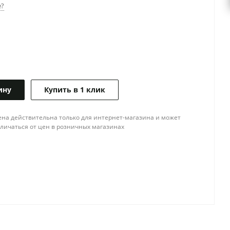
е?
ину
Купить в 1 клик
ена действительна только для интернет-магазина и может
тличаться от цен в розничных магазинах