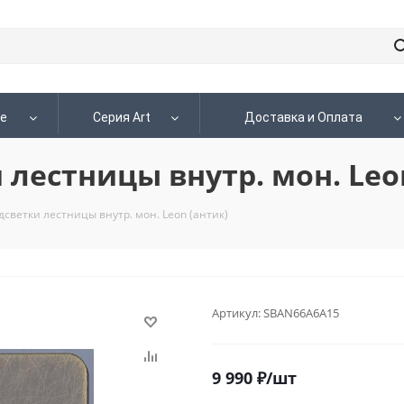
le
Серия Art
Доставка и Оплата
лестницы внутр. мон. Leon
светки лестницы внутр. мон. Leon (антик)
Артикул:
SBAN66A6A15
9 990
₽
/шт