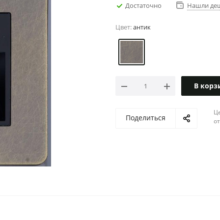
Достаточно
Нашли де
Цвет:
антик
В корз
Ц
Поделиться
о