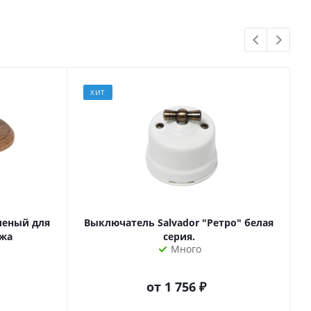
ХИТ
леный для
Выключатель Salvador "Ретро" белая
ажа
серия.
Много
от
1 756 ₽