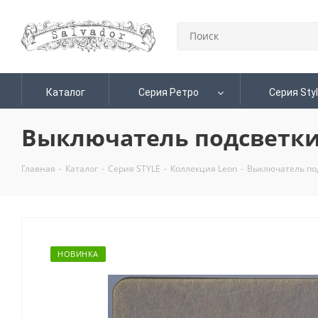
Каталог
Серия Ретро
Серия Sty
Выключатель подсветки 
Главная
-
Каталог
-
Серия STYLE
-
Коллекция Leon
-
Выключатель под
НОВИНКА