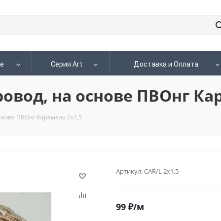
le
Серия Art
Доставка и Оплата
овод, на основе ПВОнг Кар
снове ПВОнг Карамель 2х1,5
Артикул:
CAR/L 2x1,5
99
₽
/м