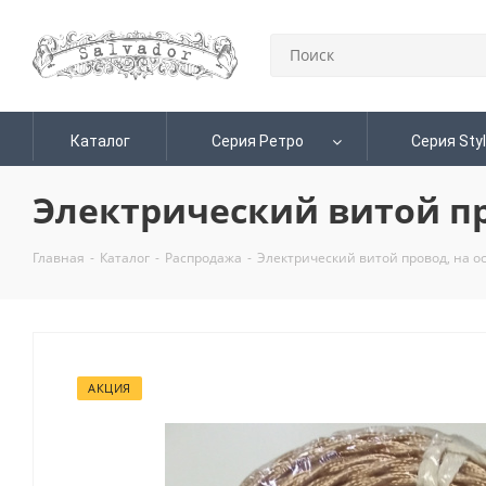
Каталог
Серия Ретро
Серия Sty
Электрический витой пр
Главная
-
Каталог
-
Распродажа
-
Электрический витой провод, на о
АКЦИЯ