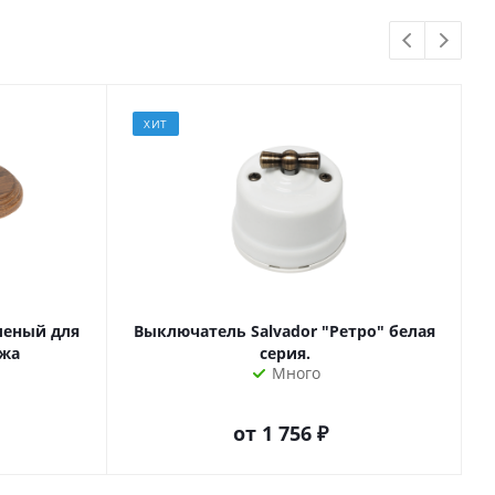
ХИТ
леный для
Выключатель Salvador "Ретро" белая
ажа
серия.
Много
от
1 756 ₽