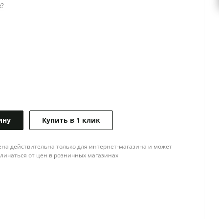
е?
ину
Купить в 1 клик
ена действительна только для интернет-магазина и может
тличаться от цен в розничных магазинах