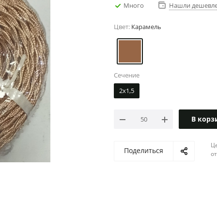
Много
Нашли дешевл
Цвет:
Карамель
Сечение
2х1,5
В корз
Ц
Поделиться
о