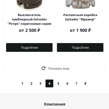
Выключатель
Распаячная коробка
тумблерный Salvador
Salvador "Мрамор"
"Ретро" коричневая серия
от
2 500 ₽
от
1 900 ₽
Подробнее
Подробнее
Показать еще
1
2
3
4
5
6
7
8
Компания