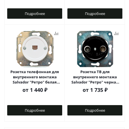
Подробнее
Подробнее
Розетка телефонная для
Розетка ТВ для
внутреннего монтажа
внутреннего монтажа
Salvador "Ретро" белая
Salvador "Ретро" черная
серия
серия
от
1 440 ₽
от
1 735 ₽
Подробнее
Подробнее