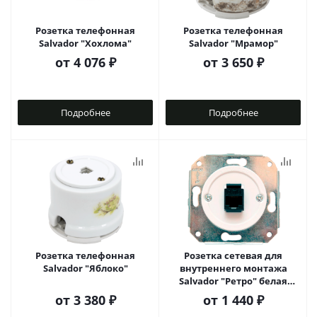
Розетка телефонная
Розетка телефонная
Salvador "Хохлома"
Salvador "Мрамор"
от
4 076 ₽
от
3 650 ₽
Подробнее
Подробнее
Розетка телефонная
Розетка сетевая для
Salvador "Яблоко"
внутреннего монтажа
Salvador "Ретро" белая
серия
от
3 380 ₽
от
1 440 ₽