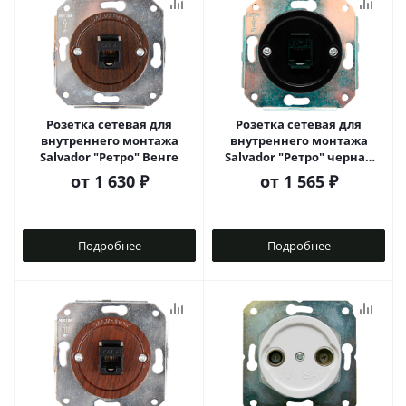
Розетка сетевая для
Розетка сетевая для
внутреннего монтажа
внутреннего монтажа
Salvador "Ретро" Венге
Salvador "Ретро" черная
серия
от
1 630 ₽
от
1 565 ₽
Подробнее
Подробнее